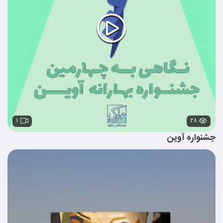
۱
۲۸
جشنواره آوین