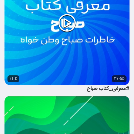
۱
۲۷
#معرفی_کتاب صباح