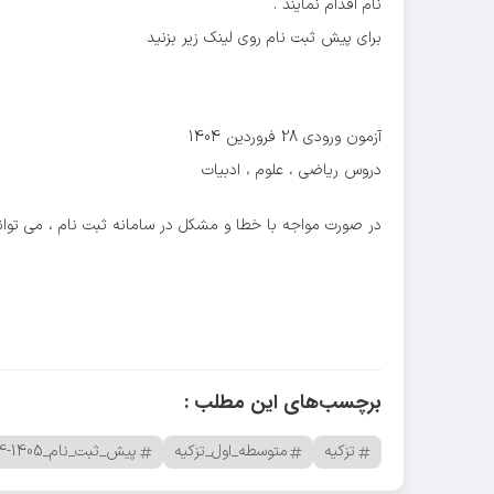
نام اقدام نمایند .
برای پیش ثبت نام روی لینک زیر بزنید
آزمون ورودی 28 فروردین 1404
دروس ریاضی ، علوم ، ادبیات
در صورت مواجه با خطا و مشکل در سامانه ثبت نام ، می توانید به آیدی @m_khansari در پیام 
برچسب‌های این مطلب :
تزکیه
متوسطه_اول_تزکیه
پیش_ثبت_نام_1405-1404