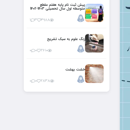
پیش ثبت نام پایه هفتم مقطع
متوسطه اول سال تحصیلی 1403-1402
۱
۳
۴۹۸۸
زنگ علوم به سبک تشریح
۰
۰
۲۶۱۰
خشت بهشت
۰
۰
۲۸۳۸