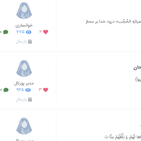
يٰ أوصيائِهِ الحُجُب» درود خدا بر محمّ
خوانساری
۰
۷۷۵
۲
پارسال
حان
یها)
مدیر پورتال
۰
۹۲۵
۳
پارسال
ا لَهُمْ، وَ بَلِّغْهُمْ مِنَّا تَ