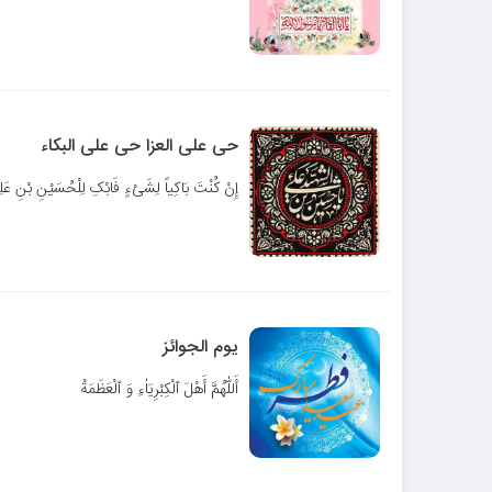
حی علی العزا حی علی البکاء
إِنْ کُنْتَ بَاکِیاً لِشَیْ‏ءٍ فَابْکِ لِلْحُسَیْنِ بْنِ
یوم الجوائز
أَللّٰهُمَّ أَهْلَ ٱلْکِبْرِیَاٰءِ وَ ٱلْعَظَمَةْ