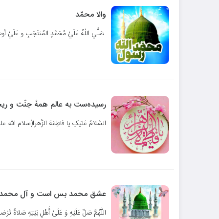
والا محمّد
صَلَّي اللٰهُ عَلَيٰ مُحَمَّدٍ المُنتَجَبِ و عَلَ
رسیده‌ست به عالم همهٔ جنّت و ری
السَّلامُ عَلیَکِ یا فاطِمَهَ الزَّهرا(سلام الله عل
عشق محمد بس است و آل محمد
اللّٰهُمَّ صَلِّ عَلَيْهِ وَ عَلَىٰ أَهْلِ بَيْتِهِ صَلاةً تَرْضاه