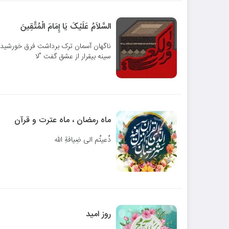
السَّلاَمُ عَلَیْکَ یَا إِمَامَ الْمُتَّقِینَ‏
ناگهان آسمان ترک برداشت فرق خورشید
سینه بیقرار از عشق گفت "لا
ماه رمضان ، ماه عترت و قرآن
دُعیتُم الی ضِیافةِ الله
روز امید