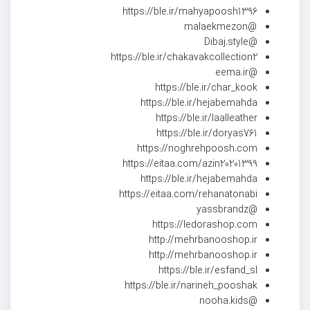
https://ble.ir/mahyapoosh1396
@malaekmezon
@Dibaj.style
https://ble.ir/chakavakcollection2
@eema.ir
https://ble.ir/char_kook
https://ble.ir/hejabemahda
https://ble.ir/laalleather
https://ble.ir/doryas761
https://noghrehpoosh.com
https://eitaa.com/azin20201399
https://ble.ir/hejabemahda
https://eitaa.com/rehanatonabi
@yassbrandz
https://ledorashop.com
http://mehrbanooshop.ir
http://mehrbanooshop.ir
https://ble.ir/esfand_sl
https://ble.ir/narineh_pooshak
@nooha.kids