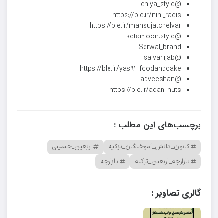
@leniya_style
https://ble.ir/nini_raeis
https://ble.ir/mansujatchelvar
@setamoon.style
Serwal_brand
@salvahijab
https://ble.ir/yas91_foodandcake
@adveeshan
https://ble.ir/adan_nuts
برچسب‌های این مطلب :
کانون_دانش_آموختگان_تزکیه
اربعین_حسینی
بازارچه_اربعین_تزکیه
بازارچه
گالری تصاویر :