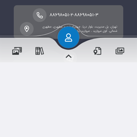
-
۸۸۶۹۸۰۵۱-۲
۸۸۶۹۸۰۵۱-۳
تهران، پل مدیریت، بلوار دریا، چهارراه شهید مطهری، مطهری
شمالی، کوی مروارید ، مروارید یکم -پلاک 2
حقوق مؤلف و نشر برای موسسه فرهنگی آموزشی تزکیه
محفوظ است.
رویدادها
آموزش‌ها
و مناسبت‌ها
و مقالات
برداشت و استفاده از کلیه مطالب این سایت با ذکر منبع و
آدرس صفحه مجاز می‌باشد.
سامانهٔ جامع
ابری‌
شم
دوره‌ها
اخبار مدرسه
وبرنامه ها
قدرت یافته از
تالار گفتگو
دلنوشت‌ها