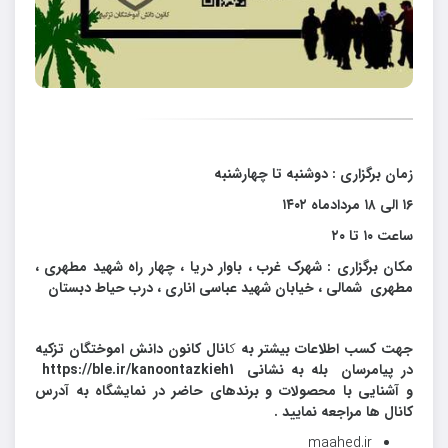
زمان برگزاری : دوشنبه تا چهارشنبه
۱۶ الی ۱۸ مردادماه ۱۴۰۲
ساعت ۱۰ تا ۲۰
مکان برگزاری : شهرک غرب ، باوار دریا ، چهار راه شهید مطهری ،
مطهری شمالی ، خیابان شهید عباسی اناری ، درب حیاط دبستان
جهت کسب اطلاعات بیشتر به
انال کانون دانش اموختگان تزکیه
ک
در پیامرسان بله به نشانی https://ble.ir/kanoontazkieh1
و آشنایی با محصولات و برندهای حاضر در نمایشگاه به آدرس
کانال ها مراجعه نمایید .
maahed.ir