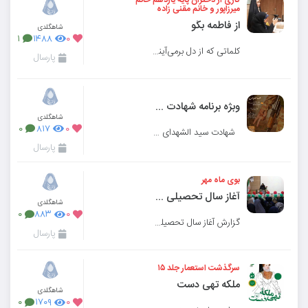
میرزاپور و خانم مقنی زاده
از فاطمه بگو
شاهگلدی
۱
۱۴۸۸
۰
کلماتی که از دل برمی‌آیند، بر دل هم می‌نشینند...
پارسال
وبژه برنامه شهادت سید حسن نصرالله
شاهگلدی
۰
۸۱۷
۰
شهادت سید الشهدای جبهه مقاومت، سید حسن نصرالله، دبیر کل حزب الله لبنان را &n
پارسال
بوی ماه مهر
آغاز سال تحصیلی 1404-1403
شاهگلدی
۰
۸۸۳
۰
گزارش آغاز سال تحصیلی جدید در مدرسه
پارسال
سرگذشت استعمار جلد ۱۵
ملکه تهی دست
شاهگلدی
۰
۱۷۰۹
۰